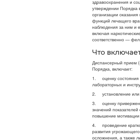
здравоохранения и соц
утверждении Порядка 
организации оказания
функций лечащего вра
наблюдения за ним и е
включая наркотически
соответственно — фель
Что включае
Диспансерный прием (о
Порядка, включает:
1. оценку состояния 
лабораторных и инстр
2. установление или 
3. оценку приверженн
значений показателей 
повышение мотивации 
4. проведение кратко
развития угрожающего 
осложнения, а также л