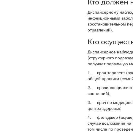
Кто должен 
Диспансерному наблю
инфекционными заболе
восстановительном пер
отравлений).
Кто осущест
Диспансерное наблюде
(структурного подразд
получает первичную м
1. врач-терапевт (вра
общей практики (семей
2. врачи-специалисты
состояний);
3. врач по медицинск
центра здоровья;
4. фельдшер (акушер)
случае возложения на
том числе по проведе