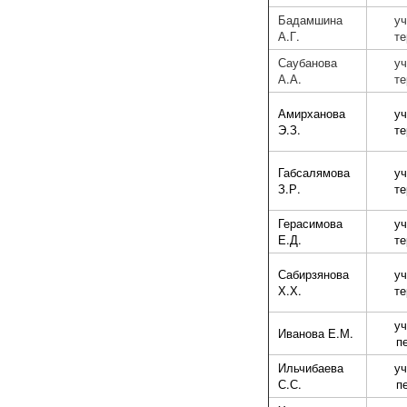
Бадамшина
уч
А.Г.
те
Саубанова
уч
А.А.
те
Амирханова
уч
Э.З.
те
Габсалямова
уч
З.Р.
те
Герасимова
уч
Е.Д.
те
Сабирзянова
уч
Х.Х.
те
уч
Иванова Е.М.
п
Ильчибаева
уч
С.С.
п