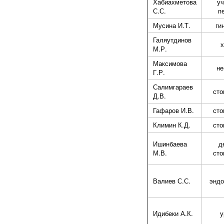
Хабиахметова
уч
С.С.
п
Мусина И.Т.
ги
Галяутдинов
х
М.Р.
Максимова
не
Г.Р.
Салимгараев
сто
Д.В.
Гафаров И.В.
сто
Климин К.Д.
сто
Ишинбаева
д
М.В.
сто
Валиев С.С.
эндо
Идибеки А.К.
у